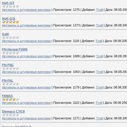
HuK-G3
Автоматы и штурмовые винтовки
|
Просмотров:
1275
|
Добавил:
Trotil
|
Дата:
08.08.20
HuK-G11
Автоматы и штурмовые винтовки
|
Просмотров:
1273
|
Добавил:
Trotil
|
Дата:
08.08.20
Galil
Автоматы и штурмовые винтовки
|
Просмотров:
1116
|
Добавил:
Trotil
|
Дата:
08.08.20
FN-Herstal F2000
Автоматы и штурмовые винтовки
|
Просмотров:
1689
|
Добавил:
Trotil
|
Дата:
08.08.20
FN-FNC
Автоматы и штурмовые винтовки
|
Просмотров:
1063
|
Добавил:
Trotil
|
Дата:
08.08.20
FN-FAL
Автоматы и штурмовые винтовки
|
Просмотров:
1179
|
Добавил:
Trotil
|
Дата:
08.08.20
FAMAS
Автоматы и штурмовые винтовки
|
Просмотров:
1110
|
Добавил:
Trotil
|
Дата:
08.08.20
Diemaco C7/C8
Автоматы и штурмовые винтовки
|
Просмотров:
1271
|
Добавил:
Trotil
|
Дата:
08.08.20
Daewoo K2 (MAX 2)