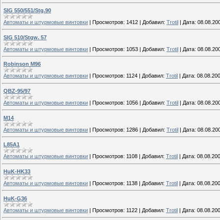
SIG 550/551/Stg.90
Автоматы и штурмовые винтовки
|
Просмотров:
1412
|
Добавил:
Trotil
|
Дата:
08.08.20
SIG 510/Stgw. 57
Автоматы и штурмовые винтовки
|
Просмотров:
1053
|
Добавил:
Trotil
|
Дата:
08.08.20
Robinson M96
Автоматы и штурмовые винтовки
|
Просмотров:
1124
|
Добавил:
Trotil
|
Дата:
08.08.20
QBZ-95/97
Автоматы и штурмовые винтовки
|
Просмотров:
1056
|
Добавил:
Trotil
|
Дата:
08.08.20
M14
Автоматы и штурмовые винтовки
|
Просмотров:
1286
|
Добавил:
Trotil
|
Дата:
08.08.20
L85A1
Автоматы и штурмовые винтовки
|
Просмотров:
1108
|
Добавил:
Trotil
|
Дата:
08.08.20
HuK-HK33
Автоматы и штурмовые винтовки
|
Просмотров:
1138
|
Добавил:
Trotil
|
Дата:
08.08.20
HuK-G36
Автоматы и штурмовые винтовки
|
Просмотров:
1122
|
Добавил:
Trotil
|
Дата:
08.08.20