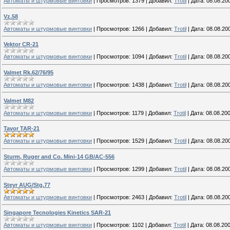
Автоматы и штурмовые винтовки
|
Просмотров:
1379
|
Добавил:
Trotil
|
Дата:
08.08.20
Vz.58
Автоматы и штурмовые винтовки
|
Просмотров:
1266
|
Добавил:
Trotil
|
Дата:
08.08.20
Vektor CR-21
Автоматы и штурмовые винтовки
|
Просмотров:
1094
|
Добавил:
Trotil
|
Дата:
08.08.20
Valmet Rk.62/76/95
Автоматы и штурмовые винтовки
|
Просмотров:
1438
|
Добавил:
Trotil
|
Дата:
08.08.20
Valmet M82
Автоматы и штурмовые винтовки
|
Просмотров:
1179
|
Добавил:
Trotil
|
Дата:
08.08.20
Tavor TAR-21
Автоматы и штурмовые винтовки
|
Просмотров:
1529
|
Добавил:
Trotil
|
Дата:
08.08.20
Sturm, Ruger and Co. Mini-14 GB/AC-556
Автоматы и штурмовые винтовки
|
Просмотров:
1299
|
Добавил:
Trotil
|
Дата:
08.08.20
Steyr AUG/Stg.77
Автоматы и штурмовые винтовки
|
Просмотров:
2463
|
Добавил:
Trotil
|
Дата:
08.08.20
Singapore Tecnologies Kinetics SAR-21
Автоматы и штурмовые винтовки
|
Просмотров:
1102
|
Добавил:
Trotil
|
Дата:
08.08.20