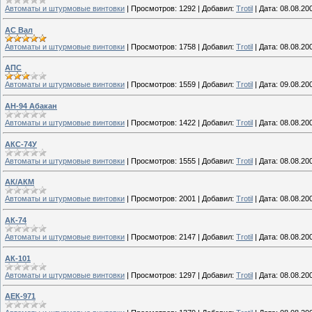
Автоматы и штурмовые винтовки
|
Просмотров:
1292
|
Добавил:
Trotil
|
Дата:
08.08.20
АС Вал
Автоматы и штурмовые винтовки
|
Просмотров:
1758
|
Добавил:
Trotil
|
Дата:
08.08.20
АПС
Автоматы и штурмовые винтовки
|
Просмотров:
1559
|
Добавил:
Trotil
|
Дата:
09.08.20
АН-94 Абакан
Автоматы и штурмовые винтовки
|
Просмотров:
1422
|
Добавил:
Trotil
|
Дата:
08.08.20
АКС-74У
Автоматы и штурмовые винтовки
|
Просмотров:
1555
|
Добавил:
Trotil
|
Дата:
08.08.20
АК/АКМ
Автоматы и штурмовые винтовки
|
Просмотров:
2001
|
Добавил:
Trotil
|
Дата:
08.08.20
АК-74
Автоматы и штурмовые винтовки
|
Просмотров:
2147
|
Добавил:
Trotil
|
Дата:
08.08.20
АК-101
Автоматы и штурмовые винтовки
|
Просмотров:
1297
|
Добавил:
Trotil
|
Дата:
08.08.20
АЕК-971