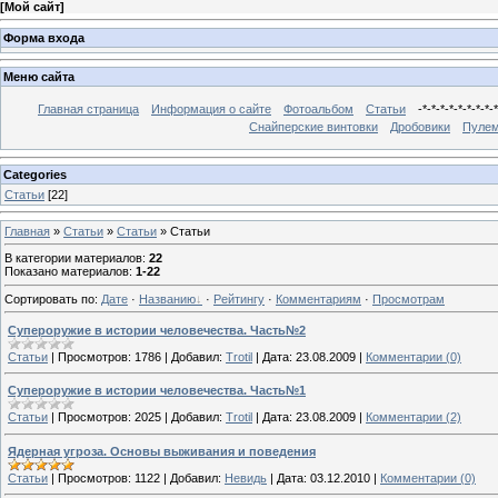
[
Мой сайт
]
Форма входа
Меню сайта
Главная страница
Информация о сайте
Фотоальбом
Статьи
-*-*-*-*-*-*-*-*-*
Снайперские винтовки
Дробовики
Пуле
Categories
Статьи
[22]
Главная
»
Статьи
»
Статьи
» Статьи
В категории материалов
:
22
Показано материалов
:
1-22
Сортировать по
:
Дате
·
Названию
·
Рейтингу
·
Комментариям
·
Просмотрам
Супероружие в истории человечества. Часть№2
Статьи
|
Просмотров:
1786
|
Добавил:
Trotil
|
Дата:
23.08.2009
|
Комментарии (0)
Супероружие в истории человечества. Часть№1
Статьи
|
Просмотров:
2025
|
Добавил:
Trotil
|
Дата:
23.08.2009
|
Комментарии (2)
Ядерная угроза. Основы выживания и поведения
Статьи
|
Просмотров:
1122
|
Добавил:
Невидь
|
Дата:
03.12.2010
|
Комментарии (0)